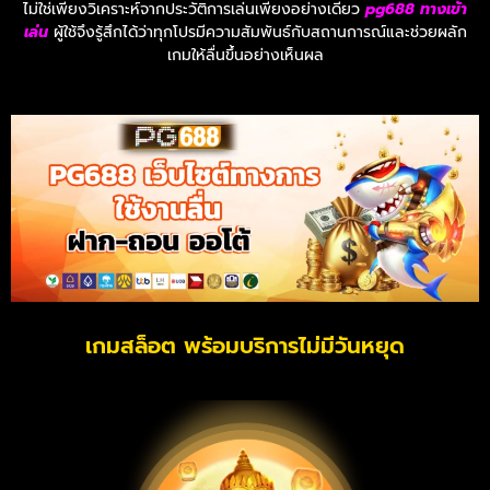
ไม่ใช่เพียงวิเคราะห์จากประวัติการเล่นเพียงอย่างเดียว
pg688 ทางเข้า
เล่น
ผู้ใช้จึงรู้สึกได้ว่าทุกโปรมีความสัมพันธ์กับสถานการณ์และช่วยผลัก
เกมให้ลื่นขึ้นอย่างเห็นผล
เกมสล็อต พร้อมบริการไม่มีวันหยุด