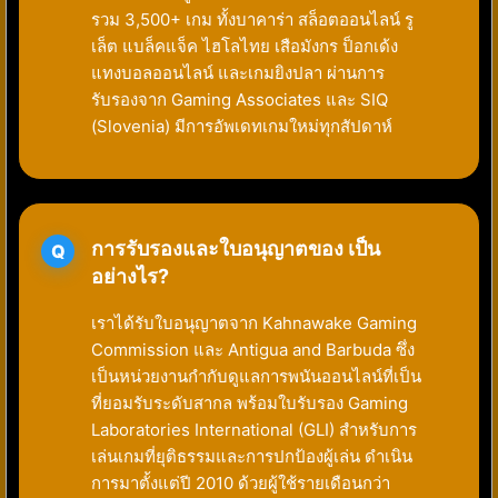
รวม 3,500+ เกม ทั้งบาคาร่า สล็อตออนไลน์ รู
เล็ต แบล็คแจ็ค ไฮโลไทย เสือมังกร ป็อกเด้ง
แทงบอลออนไลน์ และเกมยิงปลา ผ่านการ
รับรองจาก Gaming Associates และ SIQ
(Slovenia) มีการอัพเดทเกมใหม่ทุกสัปดาห์
การรับรองและใบอนุญาตของ เป็น
อย่างไร?
เราได้รับใบอนุญาตจาก Kahnawake Gaming
Commission และ Antigua and Barbuda ซึ่ง
เป็นหน่วยงานกำกับดูแลการพนันออนไลน์ที่เป็น
ที่ยอมรับระดับสากล พร้อมใบรับรอง Gaming
Laboratories International (GLI) สำหรับการ
เล่นเกมที่ยุติธรรมและการปกป้องผู้เล่น ดำเนิน
การมาตั้งแต่ปี 2010 ด้วยผู้ใช้รายเดือนกว่า