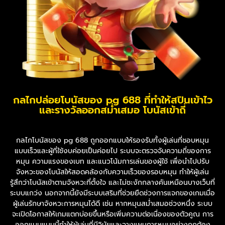
กลไกปล่อยโบนัสของ pg 688 ที่ทำให้สปินเข้าไว
และรางวัลออกสม่ำเสมอ โบนัสเข้าถี่
กลไกโบนัสของ pg 688 ถูกออกแบบให้รองรับทั้งผู้เล่นที่ชอบหมุน
แบบเร็วและผู้ที่ใช้งบค่อยเป็นค่อยไป ระบบจะตรวจจับความถี่ของการ
หมุน ความแรงของเบท และแนวโน้มการเล่นของผู้ใช้ เพื่อนำไปปรับ
จังหวะของโบนัสให้สอดคล้องกับความเร็วของรอบหมุน ทำให้ผู้เล่น
รู้สึกว่าโบนัสเข้าตามจังหวะที่ตั้งใจ และไม่ชะงักกลางคันเหมือนบางเว็บที่
ระบบแกว่ง นอกจากนี้ยังมีระบบเสริมที่ช่วยยืดช่วงการแจกของเกมเมื่อ
ผู้เล่นรักษาจังหวะการหมุนได้ดี เช่น หากหมุนสม่ำเสมอช่วงหนึ่ง ระบบ
จะเปิดโอกาสให้เกมแตกบ่อยขึ้นหรือเพิ่มความต่อเนื่องของตัวคูณ การ
ออกแบบแบบนี้ทำให้ผู้เล่นที่มีวินัยและวางแผนการหมุนอย่างถูกต้อง