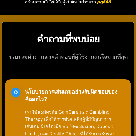
สร้างความมั่นใจให้กับผู้เล่นใหม่อย่างมาก
pg688
คำถามที่พบบ่อย
รวบรวมคำถามและคำตอบที่ผู้ใช้งานสนใจมากที่สุด
นโยบายการเล่นเกมอย่างรับผิดชอบของ
คืออะไร?
เรามีพันธมิตรกับ GamCare และ Gambling
Therapy เพื่อให้การช่วยเหลือผู้ที่มีปัญหาการ
เล่นเกม มีเครื่องมือ Self-Exclusion, Deposit
Limits, และ Reality Check ที่ได้รับการรับรอง