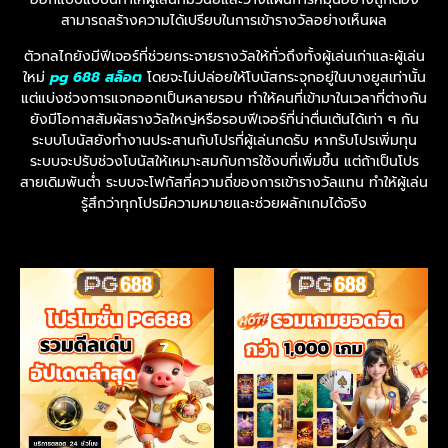
สามารถสร้างความได้เปรียบในการเข้ารางวัลอย่างเห็นผล
ตัวกลไกยังมีฟีเจอร์ที่ช่วยกระจายรางวัลให้ทั่วถึงทั้งผู้เล่นเก่าและผู้เล่น
ใหม่
pg 688 สล็อต
โดยจะไม่ปล่อยให้โบนัสกระจุกอยู่ในบางยูสเท่านั้น
แต่แบ่งช่วงการแจกออกเป็นหลายรอบ ทำให้คนที่เข้ามาในเวลาที่ต่างกัน
ยังมีโอกาสสัมผัสรางวัลใหญ่หรือรอบฟีเจอร์ที่น่าตื่นเต้นได้เท่า ๆ กัน
ระบบโบนัสยังทำงานประสานกับโปรที่ผู้เล่นกดรับ หากรับโปรเพิ่มทุน
ระบบจะปรับช่วงโบนัสให้เหมาะสมกับการใช้งบที่เพิ่มขึ้น แต่ถ้าเป็นโปร
สายเดิมพันต่ำ ระบบจะโฟกัสที่ความถี่ของการเข้ารางวัลแทน ทำให้ผู้เล่น
รู้สึกว่าทุกโปรมีความหมายและช่วยผลักเกมได้จริง