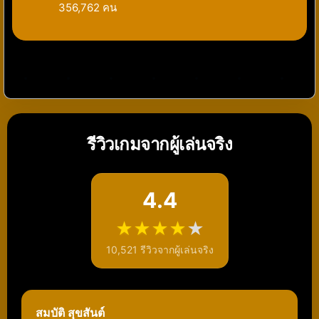
356,762 คน
รีวิวเกมจากผู้เล่นจริง
4.4
★
★
★
★
★
10,521 รีวิวจากผู้เล่นจริง
สมบัติ สุขสันต์