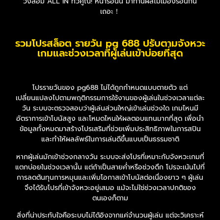
วงล้อมี ALL IN ทวีคูณ! หน้าร้อนนี้ มาทานผลไม้เมืองร้อนกัน
เถอะ！
รวมโปรสล็อต รายวัน pg 688 ปรับตามจังหวะ
เกมและช่วงเวลาที่ผู้เล่นเข้าบ่อยที่สุด
โปรรายวันของ pg688 ไม่ได้ถูกกำหนดแบบตายตัว แต่
เปลี่ยนแปลงไปตามพฤติกรรมการใช้งานของผู้เล่นในช่วงเวลาแต่ละ
วัน ระบบจะตรวจสอบว่าผู้เล่นส่วนใหญ่เข้าเล่นช่วงใด เกมไหนมี
อัตราการเข้าโบนัสสูง และโหมดไหนให้ผลตอบแทนมากที่สุด เพื่อนำ
ข้อมูลทั้งหมดมาสร้างโปรเสริมที่ช่วยเพิ่มประสิทธิภาพในการสปิน
และทำให้ผลลัพธ์ในการเล่นดีขึ้นแบบเป็นธรรมชาติ
หากผู้เล่นมักเข้าช่วงกลางวัน ระบบจะส่งโปรที่เหมาะกับจังหวะเกมที่
แตกบ่อยในช่วงเวลานั้น แต่ถ้าเป็นสายค่ำหรือช่วงดึก โปรจะเน้นไปที่
การลดต้นทุนการหมุนและเพิ่มโอกาสเข้าโบนัสต่อเนื่องยาว ๆ ผู้เล่น
จึงได้รับโปรที่เข้าจังหวะอยู่เสมอ แม้จะไม่ใช่ช่วงเวลาปกติของ
ตนเองก็ตาม
สิ่งที่น่าประทับใจคือระบบไม่ได้อิงจากแค่จำนวนผู้เล่น แต่จะวิเคราะห์