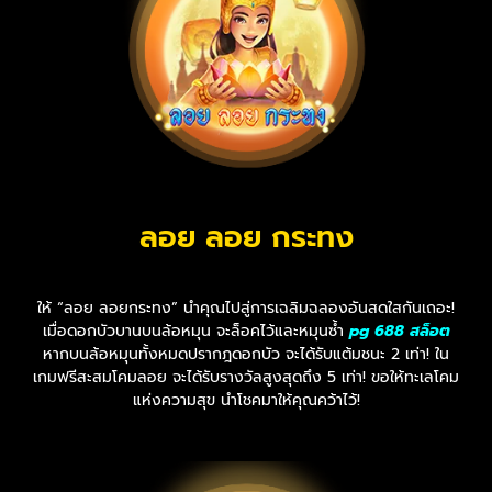
ลอย ลอย กระทง
ให้ “ลอย ลอยกระทง” นำคุณไปสู่การเฉลิมฉลองอันสดใสกันเถอะ!
เมื่อดอกบัวบานบนล้อหมุน จะล็อคไว้และหมุนซ้ำ
pg 688 สล็อต
หากบนล้อหมุนทั้งหมดปรากฎดอกบัว จะได้รับแต้มชนะ 2 เท่า! ใน
เกมฟรีสะสมโคมลอย จะได้รับรางวัลสูงสุดถึง 5 เท่า! ขอให้ทะเลโคม
แห่งความสุข นำโชคมาให้คุณคว้าไว้!