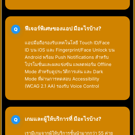
ฟีเจอร์พิเศษของแอป มีอะไรบ้าง?
แอปมือถือรองรับเทคโนโลยี Touch ID/Face
ID บน iOS และ Fingerprint/Face Unlock บน
Android พร้อม Push Notifications สำหรับ
โปรโมชั่นและผลแข่งขัน แพลตฟอร์ม Offline
Mode สำหรับดูประวัติการเล่น และ Dark
Mode ที่ผ่านการทดสอบ Accessibility
(WCAG 2.1 AA) รองรับ Voice Control
เกมและผู้ให้บริการที่ มีอะไรบ้าง?
เรามีเกมจากผู้ให้บริการชั้นนำมากกว่า 55 ค่าย