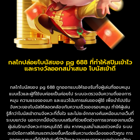
กลไกปล่อยโบนัสของ pg 688 ที่ทำให้สปินเข้าไว
และรางวัลออกสม่ำเสมอ โบนัสเข้าถี่
กลไกโบนัสของ pg 688 ถูกออกแบบให้รองรับทั้งผู้เล่นที่ชอบหมุน
แบบเร็วและผู้ที่ใช้งบค่อยเป็นค่อยไป ระบบจะตรวจจับความถี่ของการ
หมุน ความแรงของเบท และแนวโน้มการเล่นของผู้ใช้ เพื่อนำไปปรับ
จังหวะของโบนัสให้สอดคล้องกับความเร็วของรอบหมุน ทำให้ผู้เล่น
รู้สึกว่าโบนัสเข้าตามจังหวะที่ตั้งใจ และไม่ชะงักกลางคันเหมือนบางเว็บที่
ระบบแกว่ง นอกจากนี้ยังมีระบบเสริมที่ช่วยยืดช่วงการแจกของเกมเมื่อ
ผู้เล่นรักษาจังหวะการหมุนได้ดี เช่น หากหมุนสม่ำเสมอช่วงหนึ่ง ระบบ
จะเปิดโอกาสให้เกมแตกบ่อยขึ้นหรือเพิ่มความต่อเนื่องของตัวคูณ การ
ออกแบบแบบนี้ทำให้ผู้เล่นที่มีวินัยและวางแผนการหมุนอย่างถูกต้อง