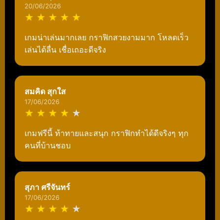
20/06/2026
★
★
★
★
★
เกมน่าเล่นมากเลย กราฟิกสวยงามมาก โหลดเร็ว
เล่นได้ลื่น เชื่อเถอะดีจริง
สมคิด สุกใส
17/06/2026
★
★
★
★
★
เกมฟรีนี้ ท้าทายและสนุก กราฟิกทำได้ดีจริงๆ ทุก
คนที่บ้านชอบ
สุภา ศรีจันทร์
17/06/2026
★
★
★
★
★