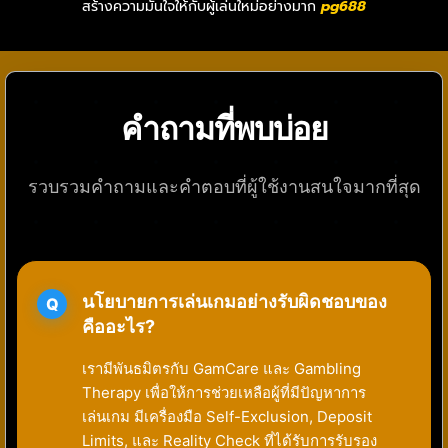
สร้างความมั่นใจให้กับผู้เล่นใหม่อย่างมาก
pg688
คำถามที่พบบ่อย
รวบรวมคำถามและคำตอบที่ผู้ใช้งานสนใจมากที่สุด
นโยบายการเล่นเกมอย่างรับผิดชอบของ
คืออะไร?
เรามีพันธมิตรกับ GamCare และ Gambling
Therapy เพื่อให้การช่วยเหลือผู้ที่มีปัญหาการ
เล่นเกม มีเครื่องมือ Self-Exclusion, Deposit
Limits, และ Reality Check ที่ได้รับการรับรอง