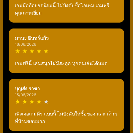
เกมมือถือยอดนิยมนี้ ไม่บังคับซื้อไอเทม เกมฟรี
คุณภาพเยี่ยม
มานะ อินทร์แก้ว
16/06/2026
★
★
★
★
★
เกมฟรีนี้ เล่นสนุกไม่มีสะดุด ทุกคนเล่นได้หมด
บุญส่ง ราชา
15/06/2026
★
★
★
★
★
เพิ่งเจอเกมดีๆ แบบนี้ ไม่บังคับให้ซื้อของ และ เด็กๆ
ที่บ้านชอบมาก