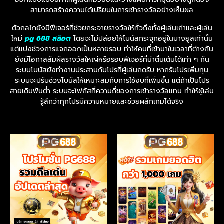
สามารถสร้างความได้เปรียบในการเข้ารางวัลอย่างเห็นผล
ตัวกลไกยังมีฟีเจอร์ที่ช่วยกระจายรางวัลให้ทั่วถึงทั้งผู้เล่นเก่าและผู้เล่น
ใหม่
pg 688 สล็อต
โดยจะไม่ปล่อยให้โบนัสกระจุกอยู่ในบางยูสเท่านั้น
แต่แบ่งช่วงการแจกออกเป็นหลายรอบ ทำให้คนที่เข้ามาในเวลาที่ต่างกัน
ยังมีโอกาสสัมผัสรางวัลใหญ่หรือรอบฟีเจอร์ที่น่าตื่นเต้นได้เท่า ๆ กัน
ระบบโบนัสยังทำงานประสานกับโปรที่ผู้เล่นกดรับ หากรับโปรเพิ่มทุน
ระบบจะปรับช่วงโบนัสให้เหมาะสมกับการใช้งบที่เพิ่มขึ้น แต่ถ้าเป็นโปร
สายเดิมพันต่ำ ระบบจะโฟกัสที่ความถี่ของการเข้ารางวัลแทน ทำให้ผู้เล่น
รู้สึกว่าทุกโปรมีความหมายและช่วยผลักเกมได้จริง