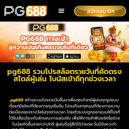
เกมสล็อต
ทางเข้าเล่น
โปรโมชั่น
pg688 รวมโปรสล็อตรายวันที่คัดตรง
สไตล์ผู้เล่น โบนัสเข้าถี่ทุกช่วงเวลา
pg688
สร้างระบบโปรรายวันขึ้นมาเพื่อตอบโจทย์ผู้เล่นทุกรูปแบบ
ตั้งแต่มือใหม่ที่ต้องการทุนเริ่มต้น ไปจนถึงสายหมุนที่ต้องการความ
ต่อเนื่องของรางวัลในทุกช่วงเวลา โดยตัวระบบถูกออกแบบให้โปรที่
ได้รับเชื่อมโยงกับลักษณะการเล่นจริง เพื่อให้การเข้าฟีเจอร์หรือช่วง
โบนัสเกิดขึ้นง่ายกว่าปกติ ผู้เล่นจึงรู้สึกได้ว่าแต่ละวันมีจังหวะทำ