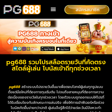
เกมสล็อต
ทางเข้าเล่น
โปรโมชั่น
pg688 รวมโปรสล็อตรายวันที่คัดตรง
สไตล์ผู้เล่น โบนัสเข้าถี่ทุกช่วงเวลา
pg688
สร้างระบบโปรรายวันขึ้นมาเพื่อตอบโจทย์ผู้เล่นทุกรูปแบบ
ตั้งแต่มือใหม่ที่ต้องการทุนเริ่มต้น ไปจนถึงสายหมุนที่ต้องการความ
ต่อเนื่องของรางวัลในทุกช่วงเวลา โดยตัวระบบถูกออกแบบให้โปรที่
ได้รับเชื่อมโยงกับลักษณะการเล่นจริง เพื่อให้การเข้าฟีเจอร์หรือช่วง
โบนัสเกิดขึ้นง่ายกว่าปกติ ผู้เล่นจึงรู้สึกได้ว่าแต่ละวันมีจังหวะทำ