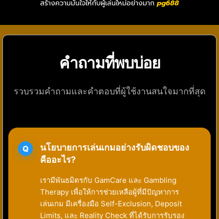
สร้างความมั่นใจให้กับผู้เล่นใหม่อย่างมาก
pg688
คำถามที่พบบ่อย
รวบรวมคำถามและคำตอบที่ผู้ใช้งานสนใจมากที่สุด
นโยบายการเล่นเกมอย่างรับผิดชอบของ
คืออะไร?
เรามีพันธมิตรกับ GamCare และ Gambling
Therapy เพื่อให้การช่วยเหลือผู้ที่มีปัญหาการ
เล่นเกม มีเครื่องมือ Self-Exclusion, Deposit
Limits, และ Reality Check ที่ได้รับการรับรอง