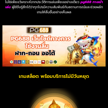
ไม่ใช่เพียงวิเคราะห์จากประวัติการเล่นเพียงอย่างเดียว
pg688 ทางเข้า
เล่น
ผู้ใช้จึงรู้สึกได้ว่าทุกโปรมีความสัมพันธ์กับสถานการณ์และช่วยผลัก
เกมให้ลื่นขึ้นอย่างเห็นผล
เกมสล็อต พร้อมบริการไม่มีวันหยุด