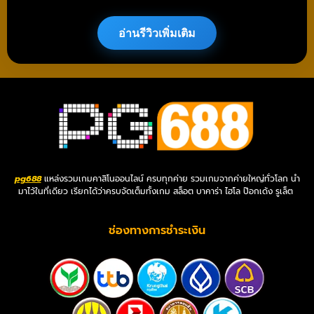
อ่านรีวิวเพิ่มเติม
pg688
แหล่งรวมเกมคาสิโนออนไลน์ ครบทุกค่าย รวมเกมจากค่ายใหญ่ทั่วโลก นำ
มาไว้ในที่เดียว เรียกได้ว่าครบจัดเต็มทั้งเกม สล็อต บาคาร่า ไฮโล ป๊อกเด้ง รูเล็ต
ช่องทางการชำระเงิน