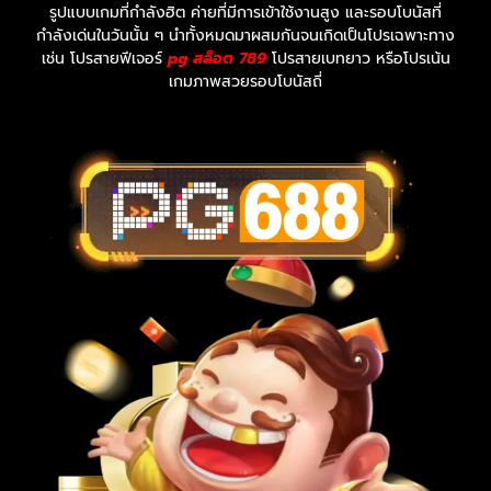
รูปแบบเกมที่กำลังฮิต ค่ายที่มีการเข้าใช้งานสูง และรอบโบนัสที่
กำลังเด่นในวันนั้น ๆ นำทั้งหมดมาผสมกันจนเกิดเป็นโปรเฉพาะทาง
เช่น โปรสายฟีเจอร์
pg สล็อต 789
โปรสายเบทยาว หรือโปรเน้น
เกมภาพสวยรอบโบนัสถี่