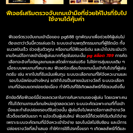
ฟีเจอร์เสริมตรวจจับเกมเข้ามือที่ช่วยให้โปรที่รับไป
ใช้งานได้คุ้มค่า
ฟีเจอร์ตรวจจับเกมเข้ามือของ pg688 ถูกพัฒนาเพื่อช่วยให้ผู้เล่นไม่
ต้องเดาว่าวันนี้ควรเล่นอะไร ระบบจะอ่านพฤติกรรมเกมที่ผู้ใช้ถนัด ทั้ง
แนวสปินเร็ว ช่วงลุ้นตัวคูณ หรือเกมที่มีฟีเจอร์เด่น และนำไปประเมินว่า
เกมไหนมีโอกาสเข้ามือผู้เล่นมากที่สุดในขณะนั้น
pg สล็อต 789
การคัด
เลือกจะอิงทั้งข้อมูลเกมและสไตล์การเล่นจริง ไม่ใช่การสุ่มแบบเดิม ๆ
เมื่อระบบพบเกมที่เหมาะสม ฟีเจอร์จะเชื่อมโยงเกมนั้นเข้ากับโปรที่ผู้เล่น
กดรับ เช่น หากโปรที่รับเน้นเพิ่มทุน ระบบจะเลือกเกมที่ให้จังหวะนานและ
รอบโบนัสค่อนข้างใหญ่ แต่ถ้าโปรเป็นสายเน้นรางวัลถี่ ระบบจะเลือก
เกมที่มีรอบแตกย่อยต่อเนื่อง ทำให้โปรที่ใช้เกิดผลลัพธ์ที่ชัดเจนยิ่งขึ้น
อีกข้อดีคือฟีเจอร์นี้ช่วยลดเวลาในการค้นหาเกมของผู้เล่น โดยเฉพาะคน
ที่ไม่ได้ตามเทรนด์เกมใหม่อยู่ตลอดเวลา ระบบจะคัดเฉพาะเกมที่ทั้งเข้า
มือและกำลังปล่อยรอบดีในช่วงนั้น ผู้เล่นจึงไม่พลาดโอกาสเข้ารางวัล
เร็วตั้งแต่สปินแรก ๆ แม้จะเป็นผู้เล่นใหม่ ฟีเจอร์นี้ก็ช่วยให้เริ่มต้นได้ง่าย
เพราะระบบจะคัดเกมที่มีจังหวะเข้าใจง่าย รอบโบนัสไม่ซับซ้อน และมีการ
ปล่อยรางวัลที่สม่ำเสมอ ทำให้การใช้โปรครั้งแรก ๆ เกิดผลลัพธ์ที่ดีและ