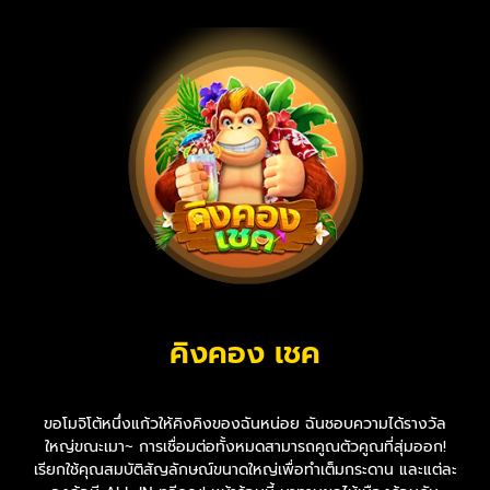
คิงคอง เชค
ขอโมจิโต้หนึ่งแก้วให้คิงคิงของฉันหน่อย ฉันชอบความได้รางวัล
ใหญ่ขณะเมา~ การเชื่อมต่อทั้งหมดสามารถคูณตัวคูณที่สุ่มออก!
เรียกใช้คุณสมบัติสัญลักษณ์ขนาดใหญ่เพื่อทำเต็มกระดาน และแต่ละ