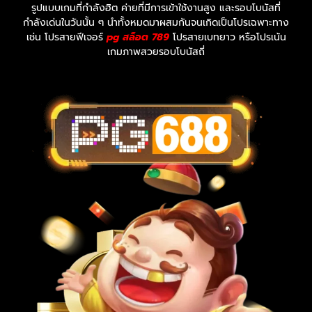
รูปแบบเกมที่กำลังฮิต ค่ายที่มีการเข้าใช้งานสูง และรอบโบนัสที่
กำลังเด่นในวันนั้น ๆ นำทั้งหมดมาผสมกันจนเกิดเป็นโปรเฉพาะทาง
เช่น โปรสายฟีเจอร์
pg สล็อต 789
โปรสายเบทยาว หรือโปรเน้น
เกมภาพสวยรอบโบนัสถี่