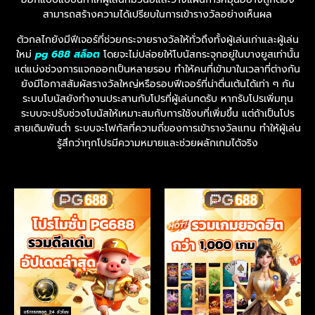
สามารถสร้างความได้เปรียบในการเข้ารางวัลอย่างเห็นผล
ตัวกลไกยังมีฟีเจอร์ที่ช่วยกระจายรางวัลให้ทั่วถึงทั้งผู้เล่นเก่าและผู้เล่น
ใหม่
pg 688 สล็อต
โดยจะไม่ปล่อยให้โบนัสกระจุกอยู่ในบางยูสเท่านั้น
แต่แบ่งช่วงการแจกออกเป็นหลายรอบ ทำให้คนที่เข้ามาในเวลาที่ต่างกัน
ยังมีโอกาสสัมผัสรางวัลใหญ่หรือรอบฟีเจอร์ที่น่าตื่นเต้นได้เท่า ๆ กัน
ระบบโบนัสยังทำงานประสานกับโปรที่ผู้เล่นกดรับ หากรับโปรเพิ่มทุน
ระบบจะปรับช่วงโบนัสให้เหมาะสมกับการใช้งบที่เพิ่มขึ้น แต่ถ้าเป็นโปร
สายเดิมพันต่ำ ระบบจะโฟกัสที่ความถี่ของการเข้ารางวัลแทน ทำให้ผู้เล่น
รู้สึกว่าทุกโปรมีความหมายและช่วยผลักเกมได้จริง