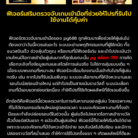
ฟีเจอร์เสริมตรวจจับเกมเข้ามือที่ช่วยให้โปรที่รับไป
ใช้งานได้คุ้มค่า
ฟีเจอร์ตรวจจับเกมเข้ามือของ pg688 ถูกพัฒนาเพื่อช่วยให้ผู้เล่นไม่
ต้องเดาว่าวันนี้ควรเล่นอะไร ระบบจะอ่านพฤติกรรมเกมที่ผู้ใช้ถนัด ทั้ง
แนวสปินเร็ว ช่วงลุ้นตัวคูณ หรือเกมที่มีฟีเจอร์เด่น และนำไปประเมินว่า
เกมไหนมีโอกาสเข้ามือผู้เล่นมากที่สุดในขณะนั้น
pg สล็อต 789
การคัด
เลือกจะอิงทั้งข้อมูลเกมและสไตล์การเล่นจริง ไม่ใช่การสุ่มแบบเดิม ๆ
เมื่อระบบพบเกมที่เหมาะสม ฟีเจอร์จะเชื่อมโยงเกมนั้นเข้ากับโปรที่ผู้เล่น
กดรับ เช่น หากโปรที่รับเน้นเพิ่มทุน ระบบจะเลือกเกมที่ให้จังหวะนานและ
รอบโบนัสค่อนข้างใหญ่ แต่ถ้าโปรเป็นสายเน้นรางวัลถี่ ระบบจะเลือก
เกมที่มีรอบแตกย่อยต่อเนื่อง ทำให้โปรที่ใช้เกิดผลลัพธ์ที่ชัดเจนยิ่งขึ้น
อีกข้อดีคือฟีเจอร์นี้ช่วยลดเวลาในการค้นหาเกมของผู้เล่น โดยเฉพาะคน
ที่ไม่ได้ตามเทรนด์เกมใหม่อยู่ตลอดเวลา ระบบจะคัดเฉพาะเกมที่ทั้งเข้า
มือและกำลังปล่อยรอบดีในช่วงนั้น ผู้เล่นจึงไม่พลาดโอกาสเข้ารางวัล
เร็วตั้งแต่สปินแรก ๆ แม้จะเป็นผู้เล่นใหม่ ฟีเจอร์นี้ก็ช่วยให้เริ่มต้นได้ง่าย
เพราะระบบจะคัดเกมที่มีจังหวะเข้าใจง่าย รอบโบนัสไม่ซับซ้อน และมีการ
ปล่อยรางวัลที่สม่ำเสมอ ทำให้การใช้โปรครั้งแรก ๆ เกิดผลลัพธ์ที่ดีและ