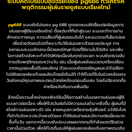
ระบบคัดโปรแบบอัจฉริยะของ pg688 ที่วิเคราะห์
พฤติกรรมผู้เล่นรายยูสแบบเรียลไทม์
pg688
ระบบคัดโปรของ pg 688 ถูกออกแบบให้เชื่อมต่อข้อมูลการ
เล่นของผู้ใช้แบบเรียลไทม์ ตั้งแต่นาทีที่เข้าสู่ระบบ ระบบจะทำการอ่าน
ลักษณะการหมุน ความเสี่ยงที่ผู้เล่นยอมรับได้ และแนวเกมที่เลือกบ่อย
เพื่อช่วยจัดสรรโปรที่เหมาะกับวิธีเล่นเฉพาะตัวของแต่ละยูส การ
ออกแบบระบบลักษณะนี้ช่วยลดปัญหาโปรที่ใช้งานไม่ได้จริง และเพิ่ม
โอกาสสร้างจังหวะทำกำไรให้ต่อเนื่องในทุกช่วงเวลา ระบบยังตรวจจับ
การปรับพฤติกรรมระหว่างวัน เช่น เมื่อผู้เล่นสลับแนวเกมหรือเปลี่ยน
จากหมุนรอบสั้นเป็นรอบใหญ่ ตัวระบบจะอัปเดตข้อมูลและนำไปเลือก
โปรให้สอดคล้องกับแผนใหม่โดยอัตโนมัติ ทำให้โปรที่รับในช่วงหลังของ
วันยังคงมีคุณภาพและตอบโจทย์เหมือนตอนเริ่มเล่น โดยไม่ต้องกดตั้ง
ค่าหรือแจ้งทีมงานเพิ่มเติม
อีกหนึ่งความล้ำหน้าของฟังก์ชันนี้คือการสร้างโมเดลการเล่นของผู้ใช้
แบบยาวต่อเนื่อง เพื่อให้โปรวันต่อไปมีความแม่นยำมากยิ่งขึ้น ผู้เล่นที่มี
สไตล์การเล่นเฉพาะตัว เช่น สายหมุนยาวหรือสายลุ้นฟีเจอร์ จะได้รับโปร
ที่เข้ากับจังหวะประจำของตัวเอง ทำให้เล่นง่ายและมีความต่อเนื่องมาก
ขึ้นทั้งวัน นอกจากนี้ระบบยังประมวลผลจากเกมที่กำลังแตกดีในช่วง
เวลานั้นร่วมด้วย เพื่อให้โปรที่มอบให้ผู้เล่นสอดคล้องกับสภาพเกมจริง