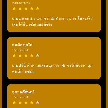
20/06/2026
★
★
★
★
★
เกมน่าเล่นมากเลย กราฟิกสวยงามมาก โหลดเร็ว
เล่นได้ลื่น เชื่อเถอะดีจริง
สมคิด สุกใส
17/06/2026
★
★
★
★
★
เกมฟรีนี้ ท้าทายและสนุก กราฟิกทำได้ดีจริงๆ ทุก
คนที่บ้านชอบ
สุภา ศรีจันทร์
17/06/2026
★
★
★
★
★