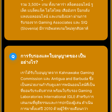
รวม 3,500+ เกม ทั้งบาคาร่า สล็อตออนไลน์ รู
เล็ต แบล็คแจ็ค ไฮโลไทย เสือมังกร ป็อกเด้ง
แทงบอลออนไลน์ และเกมยิงปลา ผ่านการ
รับรองจาก Gaming Associates และ SIQ
(Slovenia) มีการอัพเดทเกมใหม่ทุกสัปดาห์
การรับรองและใบอนุญาตของ เป็น
อย่างไร?
เราได้รับใบอนุญาตจาก Kahnawake Gaming
Commission และ Antigua and Barbuda ซึ่ง
เป็นหน่วยงานกำกับดูแลการพนันออนไลน์ที่เป็น
ที่ยอมรับระดับสากล พร้อมใบรับรอง Gaming
Laboratories International (GLI) สำหรับการ
เล่นเกมที่ยุติธรรมและการปกป้องผู้เล่น ดำเนิน
การมาตั้งแต่ปี 2010 ด้วยผู้ใช้รายเดือนกว่า