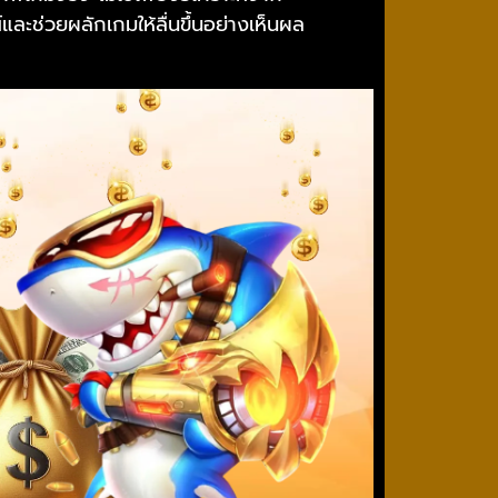
์และช่วยผลักเกมให้ลื่นขึ้นอย่างเห็นผล