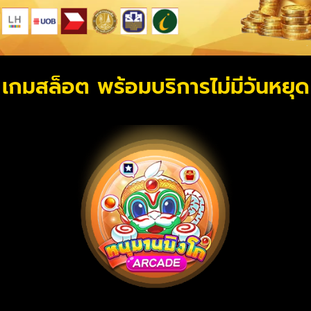
เกมสล็อต พร้อมบริการไม่มีวันหยุด