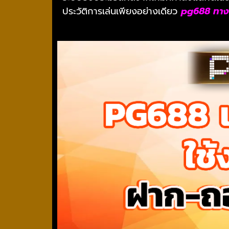
ประวัติการเล่นเพียงอย่างเดียว
pg688 ทางเ