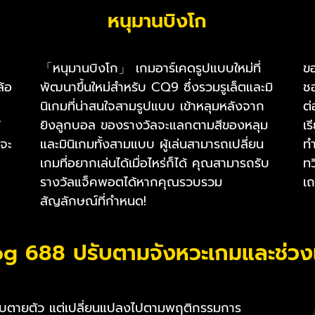
หนุมานบิงโก
「หนุมานบิงโก」 เกมอาร์เคดรูปแบบใหม่ที่
ขอ
้อ
พัฒนาขึ้นใหม่สำหรับ CQ9 ซึ่งรวมรูเล็ตและมิ
ชอ
นิเกมที่น่าสนใจสามรูปแบบ เข้าหลุมหลังจาก
ต่
้
ยิงลูกบอล ของรางวัลจะแลกตามสีของหลุม
เร
 จะ
และมินิเกมทั้งสามแบบ ผู้เล่นสามารถเปลี่ยน
ทำ
เกมที่อยากเล่นได้เมื่อไหร่ก็ได้ คุณสามารถรับ
ทว
รางวัลแจ็คพอตได้หากคุณรวบรวม
เ
สัญลักษณ์ที่กำหนด!
 688 ปรับตามจังหวะเกมและช่วงเวลาที
บตายตัว แต่เปลี่ยนแปลงไปตามพฤติกรรมการ