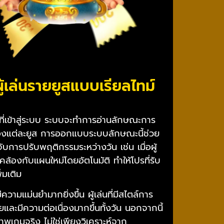
้เล่นรายยูสแบบเรียลไทม์
ที่เข้าสู่ระบบ ระบบจะทำการอ่านลักษณะการ
ตัวของแต่ละยูส การออกแบบระบบลักษณะนี้ช่วย
ับการปรับพฤติกรรมระหว่างวัน เช่น เมื่อผู้
้องกับแผนใหม่โดยอัตโนมัติ ทำให้โปรที่รับ
่มเติม
วามแม่นยำมากยิ่งขึ้น ผู้เล่นที่มีสไตล์การ
ยและมีความต่อเนื่องมากขึ้นทั้งวัน นอกจากนี้
าพเกมจริง ไม่ใช่เพียงวิเคราะห์จาก