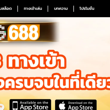
มสล็อต
ทางเข้าเล่น
บทความ
โปรโมชั่น