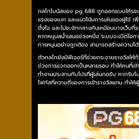
กลไกโบนัสของ pg 688 ถูกออกแบบให้รองรับท
แรงของเบท และแนวโน้มการเล่นของผู้ใช้ เพื่
ตั้งใจ และไม่ชะงักกลางคันเหมือนบางเว็บที่
หากหมุนสม่ำเสมอช่วงหนึ่ง ระบบจะเปิดโอกาส
การหมุนอย่างถูกต้อง สามารถสร้างความได้เ
ตัวกลไกยังมีฟีเจอร์ที่ช่วยกระจายรางวัลให้ทั่วถ
ช่วงการแจกออกเป็นหลายรอบ ทำให้คนที่เข้ามาใ
ทำงานประสานกับโปรที่ผู้เล่นกดรับ หากรับโปร
โฟกัสที่ความถี่ของการเข้ารางวัลแทน ทำให้ผู